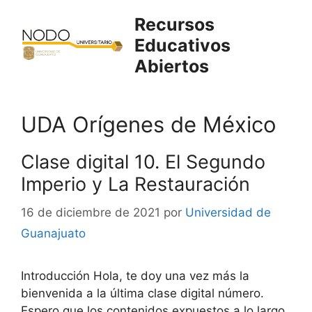
Saltar
Recursos
al
Educativos
contenido
Abiertos
UDA Orígenes de México
Clase digital 10. El Segundo
Imperio y La Restauración
16 de diciembre de 2021
por
Universidad de
Guanajuato
Introducción Hola, te doy una vez más la
bienvenida a la última clase digital número.
Espero que los contenidos expuestos a lo largo