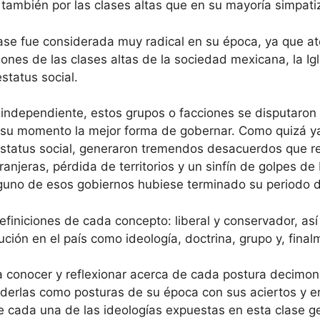
os también por las clases altas que en su mayoría simpa
ase fue considerada muy radical en su época, ya que a
iones de las clases altas de la sociedad mexicana, la Igl
status social.
 independiente, estos grupos o facciones se disputaron 
n su momento la mejor forma de gobernar. Como quizá ya 
 estatus social, generaron tremendos desacuerdos que res
ranjeras, pérdida de territorios y un sinfín de golpes d
lguno de esos gobiernos hubiese terminado su periodo 
efiniciones de cada concepto: liberal y conservador, así
lución en el país como ideología, doctrina, grupo y, final
 a conocer y reflexionar acerca de cada postura decimon
erlas como posturas de su época con sus aciertos y err
e cada una de las ideologías expuestas en esta clase ge