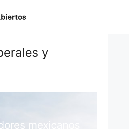
biertos
berales y
adores mexicanos