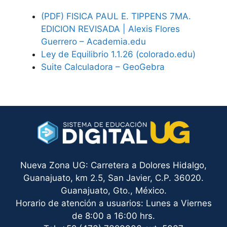
(PDF) FISICA PAUL E. TIPPENS 7MA.
EDICION REVISADA | Alexis Flores
Guerrero – Academia.edu
Ley de Equilibrio‬ 1.1.26‬ (colorado.edu)‬‬‬‬‬‬
Suite Calculadora – GeoGebra
Nueva Zona UG: Carretera a Dolores Hidalgo,
Guanajuato, km 2.5, San Javier, C.P. 36020.
Guanajuato, Gto., México.
Horario de atención a usuarios: Lunes a Viernes
de 8:00 a 16:00 hrs.