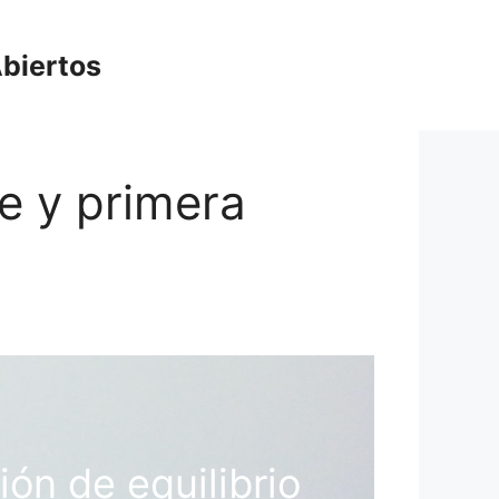
biertos
re y primera
ón de equilibrio