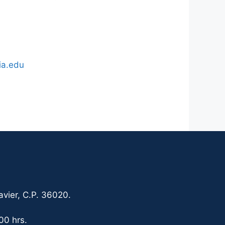
ia.edu
vier, C.P. 36020.
00 hrs.