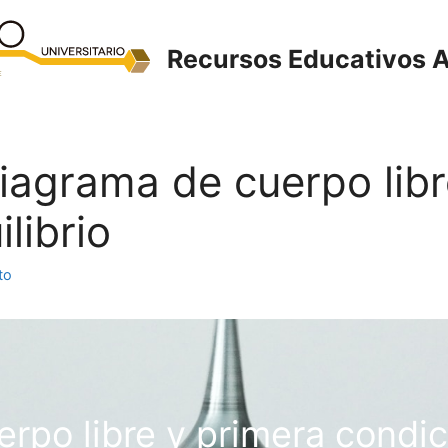
Recursos Educativos A
Diagrama de cuerpo lib
librio
to
rpo libre y primera condici