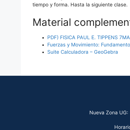
tiempo y forma. Hasta la siguiente clase.
Material complemen
PDF) FISICA PAUL E. TIPPENS 7MA.
Fuerzas y Movimiento: Fundamentos
Suite Calculadora – GeoGebra
Nueva Zona UG: C
Horari