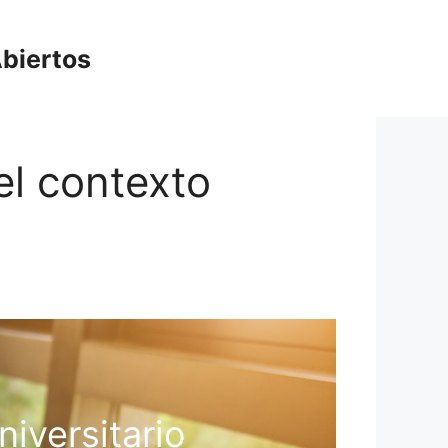
biertos
 el contexto
niversitario