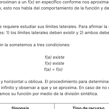
aproximan a un
f(x)
en específico conforme nos aproxim
a
, esto nos habla del comportamiento de la función y d
 requiere estudiar sus límites laterales. Para afirmar la 
s: 1) los límites laterales deben existir y 2) ambos deb
ón la sometemos a tres condiciones:
f(a) existe
f(x) existe
f(a) = f(x)
y horizontal u oblicua. El procedimiento para determinar
infinito y observar a que y se aproxima. En caso de no 
amos su función por medio de la división sintética.
Sinopsis
Tipo de recurso