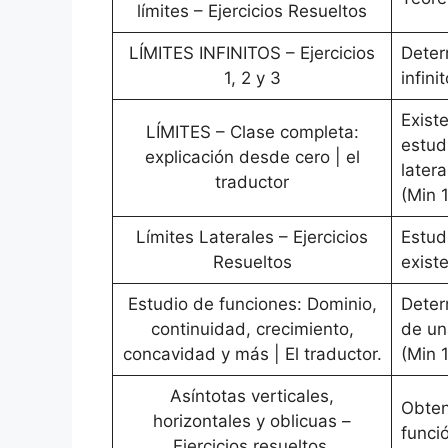
límites – Ejercicios Resueltos
LÍMITES INFINITOS – Ejercicios
Deter
1, 2 y 3
infini
Existe
LÍMITES – Clase completa:
estud
explicación desde cero | el
latera
traductor
(Min 
Límites Laterales – Ejercicios
Estudi
Resueltos
existe
Estudio de funciones: Dominio,
Deter
continuidad, crecimiento,
de un
concavidad y más | El traductor.
(Min 
Asíntotas verticales,
Obten
horizontales y oblicuas –
funci
Ejercicios resueltos.