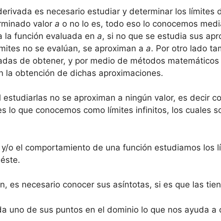
rivada es necesario estudiar y determinar los límites d
erminado valor
a
o no lo es, todo eso lo conocemos median
a la función evaluada en
a
, si no que se estudia sus a
 límites no se evalúan, se aproximan a
a
. Por otro lado t
cadas de obtener, y por medio de métodos matemáticos
en la obtención de dichas aproximaciones.
l estudiarlas no se aproximan a ningún valor, es deci
 es lo que conocemos como límites infinitos, los cuales
e y/o el comportamiento de una función estudiamos los l
 éste.
n, es necesario conocer sus asíntotas, si es que las tiene
ada uno de sus puntos en el dominio lo que nos ayuda a 