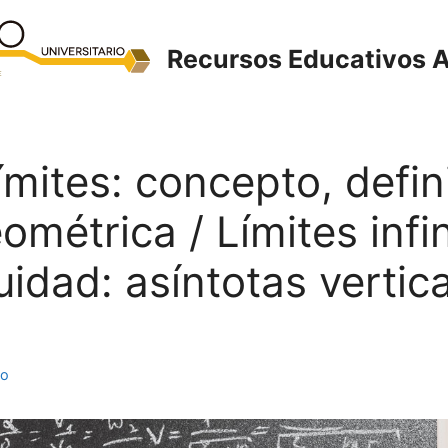
Recursos Educativos A
Límites: concepto, defin
ométrica / Límites infin
uidad: asíntotas vertica
to