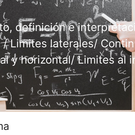
o, definición e interpreta
s / Limites laterales/ Conti
al y horizontal/ Limites al i
ma