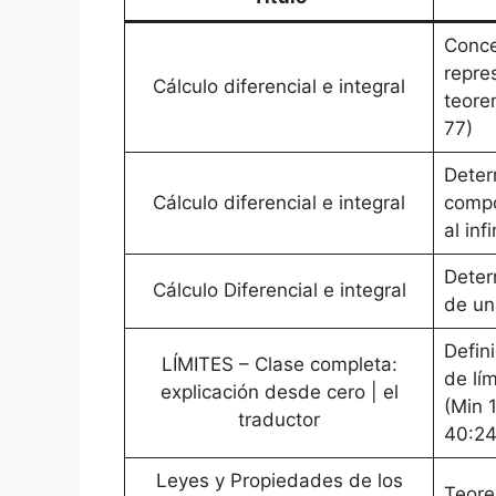
Conce
repre
Cálculo diferencial e integral
teore
77)
Deter
Cálculo diferencial e integral
compo
al inf
Deter
Cálculo Diferencial e integral
de un
Defin
LÍMITES – Clase completa:
de lím
explicación desde cero | el
(Min 
traductor
40:24
Leyes y Propiedades de los
Teore