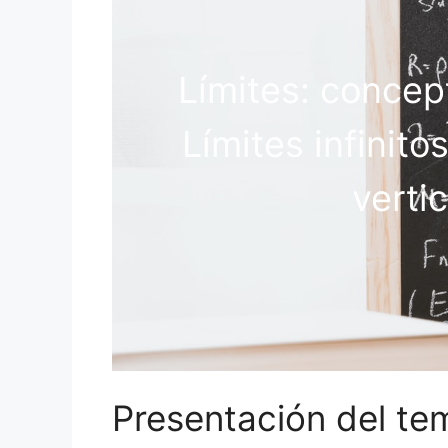
Límites: concept
Límites infinito
vertic
Presentación del te