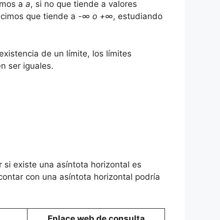
amos a
a
, si no que tiende a valores
ecimos que tiende a
-∞ o +∞
, estudiando
existencia de un límite, los límites
en ser iguales.
 si existe una asíntota horizontal es
contar con una asíntota horizontal podría
Enlace web de consulta