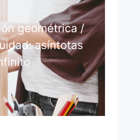
ción geométrica /
nuidad: asíntotas
nfinito