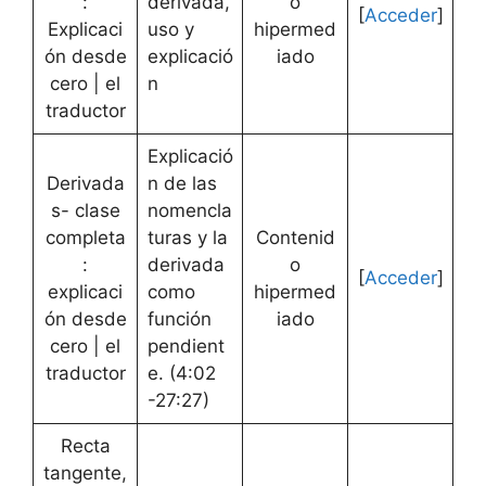
:
derivada,
o
[
Acceder
]
Explicaci
uso y
hipermed
ón desde
explicació
iado
cero | el
n
traductor
Explicació
Derivada
n de las
s- clase
nomencla
completa
turas y la
Contenid
:
derivada
o
[
Acceder
]
explicaci
como
hipermed
ón desde
función
iado
cero | el
pendient
traductor
e. (4:02
-27:27)
Recta
tangente,