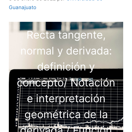
Guanajuato
Recta tangente,
normal y derivada:
definición y
concepto/ Notación
e interpretación
geométrica de la
derivada / Función