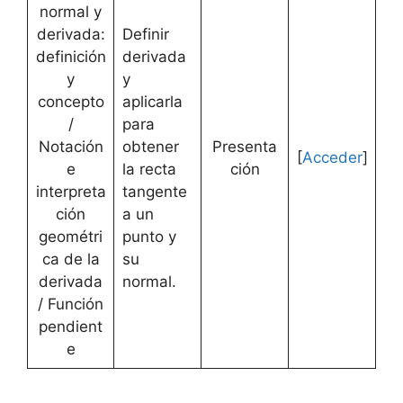
normal y
derivada:
Definir
definición
derivada
y
y
concepto
aplicarla
/
para
Notación
obtener
Presenta
[
Acceder
]
e
la recta
ción
interpreta
tangente
ción
a un
geométri
punto y
ca de la
su
derivada
normal.
/ Función
pendient
e