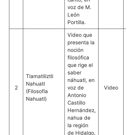
voz de M.
León
Portilla.
Video que
presenta la
noción
filosófica
que rige el
saber
Tlamatiliztli
náhuatl, en
Nahuatl
2
voz de
Video
[
Ac
(Filosofía
Antonio
Nahuatl)
Castillo
Hernández,
nahua de
la región
de Hidalgo,