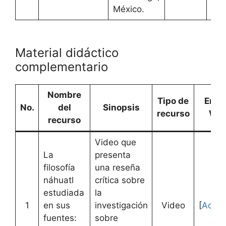
México.
Material didáctico
complementario
Nombre
Tipo de
Enla
No.
del
Sinopsis
recurso
We
recurso
Video que
La
presenta
filosofía
una reseña
náhuatl
crítica sobre
estudiada
la
1
en sus
investigación
Video
[
Acced
fuentes:
sobre