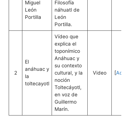
Miguel
Filosofía
León
náhuatl de
Portilla
León
Portilla.
Vídeo que
explica el
toponímico
Anáhuac y
El
su contexto
anáhuac y
2
cultural, y la
Video
[
Acced
la
noción
toltecayotl
Toltecáyotl,
en voz de
Guillermo
Marín.