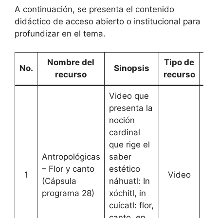
A continuación, se presenta el contenido
didáctico de acceso abierto o institucional para
profundizar en el tema.
Nombre del
Tipo de
E
No.
Sinopsis
recurso
recurso
Video que
presenta la
noción
cardinal
que rige el
Antropológicas
saber
– Flor y canto
estético
1
Video
[
Ac
(Cápsula
náhuatl: In
programa 28)
xóchitl, in
cuícatl: flor,
canto, en