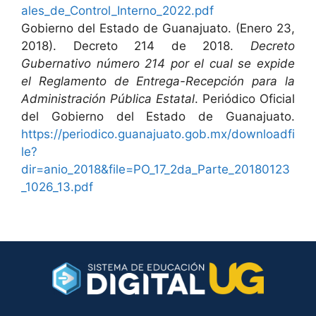
ales_de_Control_Interno_2022.pdf
Gobierno del Estado de Guanajuato. (Enero 23,
2018). Decreto 214 de 2018.
Decreto
Gubernativo número 214 por el cual se expide
el Reglamento de Entrega-Recepción para la
Administración Pública Estatal
. Periódico Oficial
del Gobierno del Estado de Guanajuato.
https://periodico.guanajuato.gob.mx/downloadfi
le?
dir=anio_2018&file=PO_17_2da_Parte_20180123
_1026_13.pdf