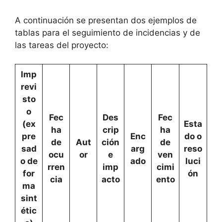
A continuación se presentan dos ejemplos de
tablas para el seguimiento de incidencias y de
las tareas del proyecto:
Imp
revi
sto
o
Fec
Des
Fec
(ex
Esta
ha
crip
ha
pre
Enc
do o
de
Aut
ción
de
sad
arg
reso
ocu
or
e
ven
o de
ado
luci
rren
imp
cimi
for
ón
cia
acto
ento
ma
sint
étic