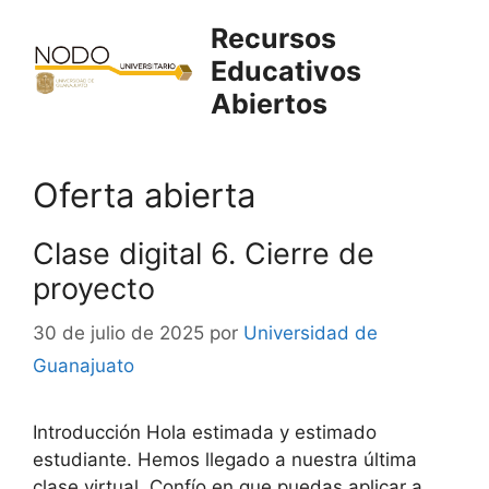
Saltar
Recursos
al
Educativos
contenido
Abiertos
Oferta abierta
Clase digital 6. Cierre de
proyecto
30 de julio de 2025
por
Universidad de
Guanajuato
Introducción Hola estimada y estimado
estudiante. Hemos llegado a nuestra última
clase virtual. Confío en que puedas aplicar a