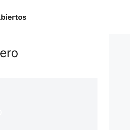
biertos
nero
o