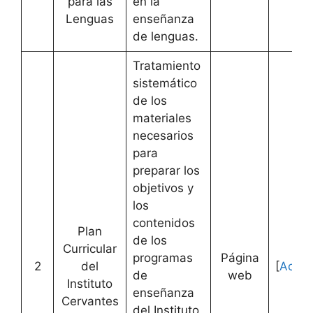
para las
en la
Lenguas
enseñanza
de lenguas.
Tratamiento
sistemático
de los
materiales
necesarios
para
preparar los
objetivos y
los
contenidos
Plan
de los
Curricular
programas
Página
2
del
[
Acced
de
web
Instituto
enseñanza
Cervantes
del Instituto