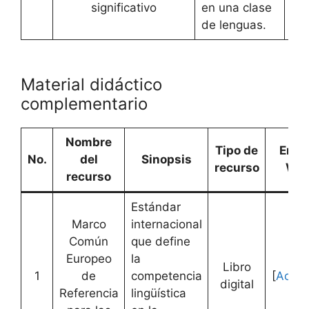
significativo
en una clase
de lenguas.
Material didáctico
complementario
Nombre
Tipo de
Enla
No.
del
Sinopsis
recurso
We
recurso
Estándar
Marco
internacional
Común
que define
Europeo
la
Libro
1
de
competencia
[
Acced
digital
Referencia
lingüística