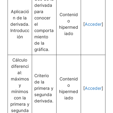
derivada
Aplicació
para
Contenid
n de la
conocer
o
derivada.
el
[
Acceder
]
hipermed
Introducc
comporta
iado
ión
miento
de la
gráfica.
Cálculo
diferenci
al:
Criterio
máximos
Contenid
de la
y
o
primera y
[
Acceder
]
mínimos
hipermed
segunda
con la
iado
derivada.
primera y
segunda