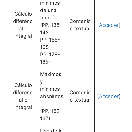
mínimos
de una
Cálculo
función.
diferenci
Contenid
(PP. 135-
[
Acceder
]
al e
o textual
142
integral
PP. 155-
165
PP. 178-
185)
Máximos
y
Cálculo
mínimos
diferenci
Contenid
absolutos
[
Acceder
]
al e
o textual
.
integral
(PP. 162-
167)
Uso de la