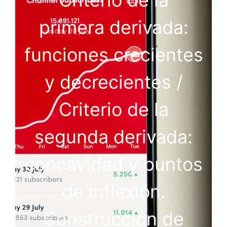
primera derivada:
funciones crecientes
y decrecientes /
Criterio de la
segunda derivada:
concavidad y puntos
de inflexión.
Construcción de