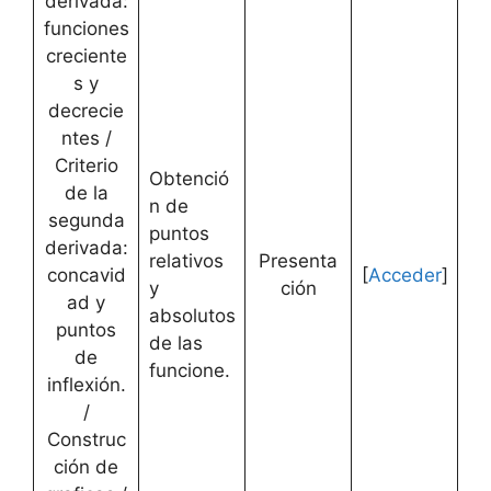
derivada:
funciones
creciente
s y
decrecie
ntes /
Criterio
Obtenció
de la
n de
segunda
puntos
derivada:
relativos
Presenta
concavid
[
Acceder
]
y
ción
ad y
absolutos
puntos
de las
de
funcione.
inflexión.
/
Construc
ción de