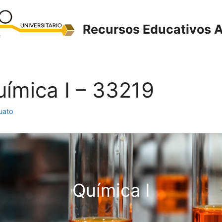
Recursos Educativos A
uímica I – 33219
uato
Química I