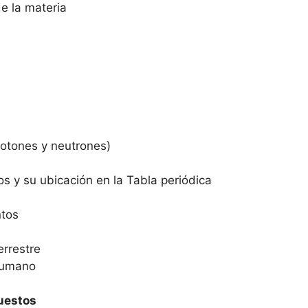
e la materia
rotones y neutrones)
os y su ubicación en la Tabla periódica
ntos
errestre
 humano
uestos