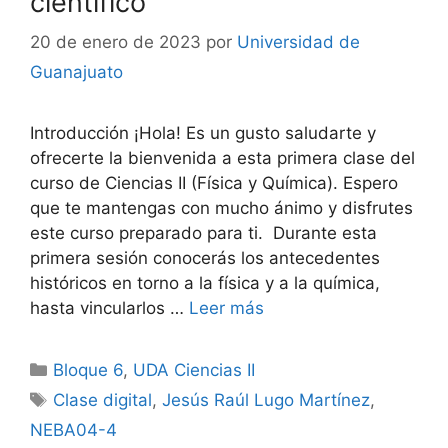
científico
20 de enero de 2023
por
Universidad de
Guanajuato
Introducción ¡Hola! Es un gusto saludarte y
ofrecerte la bienvenida a esta primera clase del
curso de Ciencias II (Física y Química). Espero
que te mantengas con mucho ánimo y disfrutes
este curso preparado para ti. Durante esta
primera sesión conocerás los antecedentes
históricos en torno a la física y a la química,
hasta vincularlos …
Leer más
Categorías
Bloque 6
,
UDA Ciencias II
Etiquetas
Clase digital
,
Jesús Raúl Lugo Martínez
,
NEBA04-4