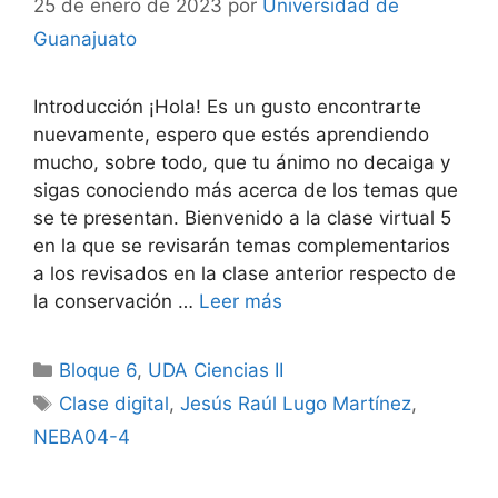
25 de enero de 2023
por
Universidad de
Guanajuato
Introducción ¡Hola! Es un gusto encontrarte
nuevamente, espero que estés aprendiendo
mucho, sobre todo, que tu ánimo no decaiga y
sigas conociendo más acerca de los temas que
se te presentan. Bienvenido a la clase virtual 5
en la que se revisarán temas complementarios
a los revisados en la clase anterior respecto de
la conservación …
Leer más
Categorías
Bloque 6
,
UDA Ciencias II
Etiquetas
Clase digital
,
Jesús Raúl Lugo Martínez
,
NEBA04-4