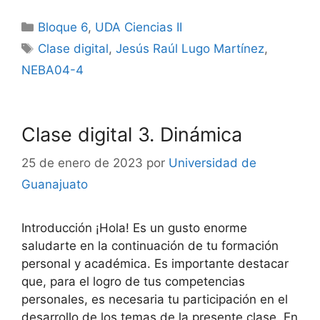
Categorías
Bloque 6
,
UDA Ciencias II
Etiquetas
Clase digital
,
Jesús Raúl Lugo Martínez
,
NEBA04-4
Clase digital 3. Dinámica
25 de enero de 2023
por
Universidad de
Guanajuato
Introducción ¡Hola! Es un gusto enorme
saludarte en la continuación de tu formación
personal y académica. Es importante destacar
que, para el logro de tus competencias
personales, es necesaria tu participación en el
desarrollo de los temas de la presente clase. En