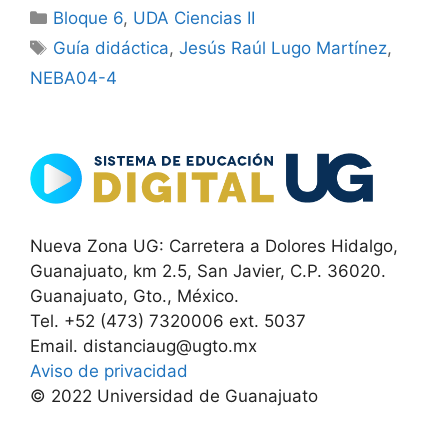
Categorías
Bloque 6
,
UDA Ciencias II
Etiquetas
Guía didáctica
,
Jesús Raúl Lugo Martínez
,
NEBA04-4
Nueva Zona UG: Carretera a Dolores Hidalgo,
Guanajuato, km 2.5, San Javier, C.P. 36020.
Guanajuato, Gto., México.
Tel. +52 (473) 7320006 ext. 5037
Email. distanciaug@ugto.mx
Aviso de privacidad
© 2022 Universidad de Guanajuato