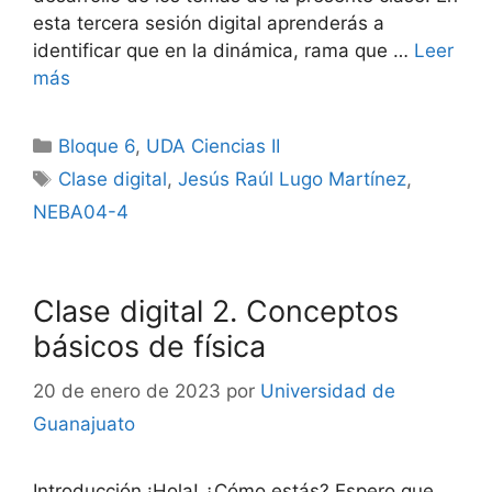
esta tercera sesión digital aprenderás a
identificar que en la dinámica, rama que …
Leer
más
Categorías
Bloque 6
,
UDA Ciencias II
Etiquetas
Clase digital
,
Jesús Raúl Lugo Martínez
,
NEBA04-4
Clase digital 2. Conceptos
básicos de física
20 de enero de 2023
por
Universidad de
Guanajuato
Introducción ¡Hola! ¿Cómo estás? Espero que