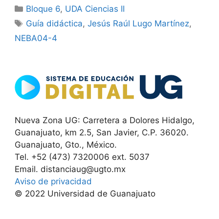
Categorías
Bloque 6
,
UDA Ciencias II
Etiquetas
Guía didáctica
,
Jesús Raúl Lugo Martínez
,
NEBA04-4
Nueva Zona UG: Carretera a Dolores Hidalgo,
Guanajuato, km 2.5, San Javier, C.P. 36020.
Guanajuato, Gto., México.
Tel. +52 (473) 7320006 ext. 5037
Email. distanciaug@ugto.mx
Aviso de privacidad
© 2022 Universidad de Guanajuato