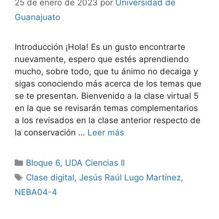
25 de enero de 2023
por
Universidad de
Guanajuato
Introducción ¡Hola! Es un gusto encontrarte
nuevamente, espero que estés aprendiendo
mucho, sobre todo, que tu ánimo no decaiga y
sigas conociendo más acerca de los temas que
se te presentan. Bienvenido a la clase virtual 5
en la que se revisarán temas complementarios
a los revisados en la clase anterior respecto de
la conservación …
Leer más
Categorías
Bloque 6
,
UDA Ciencias II
Etiquetas
Clase digital
,
Jesús Raúl Lugo Martínez
,
NEBA04-4