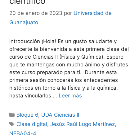
científico
20 de enero de 2023
por
Universidad de
Guanajuato
Introducción ¡Hola! Es un gusto saludarte y
ofrecerte la bienvenida a esta primera clase del
curso de Ciencias II (Física y Química). Espero
que te mantengas con mucho ánimo y disfrutes
este curso preparado para ti. Durante esta
primera sesión conocerás los antecedentes
históricos en torno a la física y a la química,
hasta vincularlos …
Leer más
Categorías
Bloque 6
,
UDA Ciencias II
Etiquetas
Clase digital
,
Jesús Raúl Lugo Martínez
,
NEBA04-4