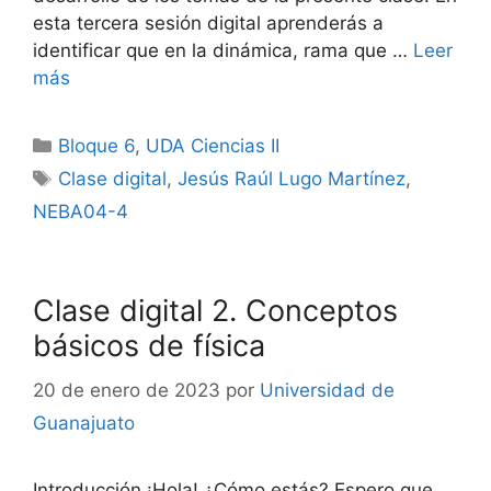
esta tercera sesión digital aprenderás a
identificar que en la dinámica, rama que …
Leer
más
Categorías
Bloque 6
,
UDA Ciencias II
Etiquetas
Clase digital
,
Jesús Raúl Lugo Martínez
,
NEBA04-4
Clase digital 2. Conceptos
básicos de física
20 de enero de 2023
por
Universidad de
Guanajuato
Introducción ¡Hola! ¿Cómo estás? Espero que