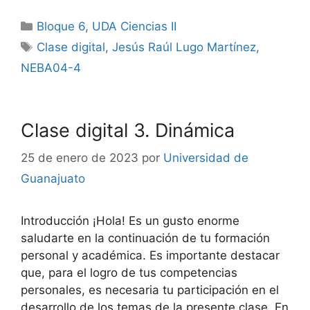
Categorías
Bloque 6
,
UDA Ciencias II
Etiquetas
Clase digital
,
Jesús Raúl Lugo Martínez
,
NEBA04-4
Clase digital 3. Dinámica
25 de enero de 2023
por
Universidad de
Guanajuato
Introducción ¡Hola! Es un gusto enorme
saludarte en la continuación de tu formación
personal y académica. Es importante destacar
que, para el logro de tus competencias
personales, es necesaria tu participación en el
desarrollo de los temas de la presente clase. En