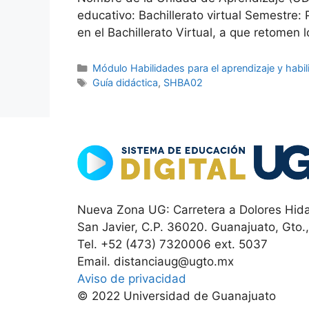
educativo: Bachillerato virtual Semestre:
en el Bachillerato Virtual, a que retome
Categorías
Módulo Habilidades para el aprendizaje y habil
Etiquetas
Guía didáctica
,
SHBA02
Nueva Zona UG: Carretera a Dolores Hida
San Javier, C.P. 36020. Guanajuato, Gto.
Tel. +52 (473) 7320006 ext. 5037
Email. distanciaug@ugto.mx
Aviso de privacidad
© 2022 Universidad de Guanajuato