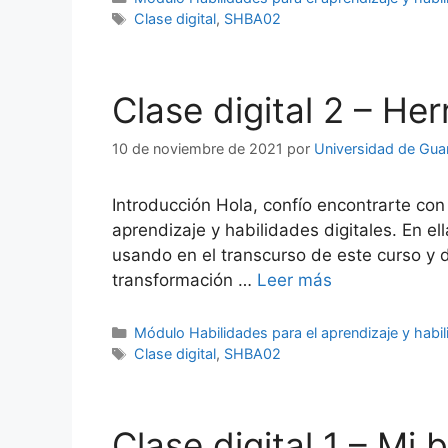
Etiquetas
Clase digital
,
SHBA02
Clase digital 2 – He
10 de noviembre de 2021
por
Universidad de Gua
Introducción Hola, confío encontrarte co
aprendizaje y habilidades digitales. En e
usando en el transcurso de este curso y d
transformación …
Leer más
Categorías
Módulo Habilidades para el aprendizaje y habil
Etiquetas
Clase digital
,
SHBA02
Clase digital 1 – Mi b