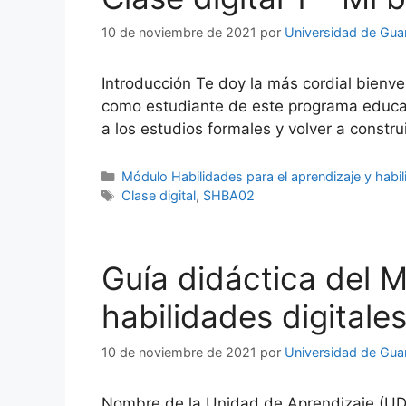
10 de noviembre de 2021
por
Universidad de Gua
Introducción Te doy la más cordial bienve
como estudiante de este programa educat
a los estudios formales y volver a const
Categorías
Módulo Habilidades para el aprendizaje y habil
Etiquetas
Clase digital
,
SHBA02
Guía didáctica del M
habilidades digitale
10 de noviembre de 2021
por
Universidad de Gua
Nombre de la Unidad de Aprendizaje (UDA