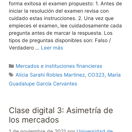
forma exitosa el examen propuesto: 1. Antes de
iniciar la resolución del examen revisa con
cuidado estas instrucciones. 2. Una vez que
empieces el examen, lee cuidadosamente cada
pregunta antes de marcar la respuesta. Los
tipos de preguntas disponibles son: Falso /
Verdadero …
Leer más
Categorías
Mercados e instituciones financieras
Etiquetas
Alicia Sarahi Robles Martinez
,
CO323
,
María
Guadalupe García Cervantes
Clase digital 3: Asimetría de
los mercados
1 de noviembre de 2021
por
Universidad de