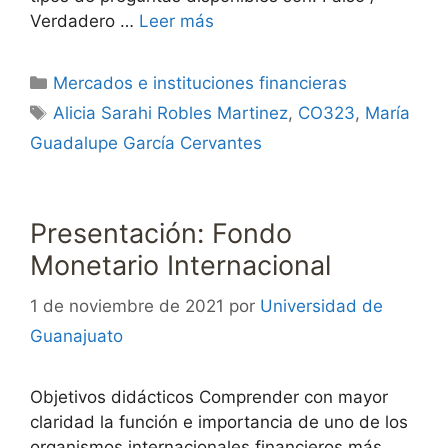
Verdadero …
Leer más
Categorías
Mercados e instituciones financieras
Etiquetas
Alicia Sarahi Robles Martinez
,
CO323
,
María
Guadalupe García Cervantes
Presentación: Fondo
Monetario Internacional
1 de noviembre de 2021
por
Universidad de
Guanajuato
Objetivos didácticos Comprender con mayor
claridad la función e importancia de uno de los
organismos internacionales financieros más