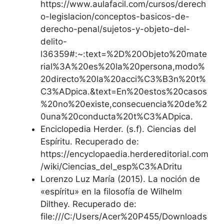
https://www.aulafacil.com/cursos/derech
o-legislacion/conceptos-basicos-de-
derecho-penal/sujetos-y-objeto-del-
delito-
l36359#:~:text=%2D%20Objeto%20mate
rial%3A%20es%20la%20persona,modo%
20directo%20la%20acci%C3%B3n%20t%
C3%ADpica.&text=En%20estos%20casos
%20no%20existe,consecuencia%20de%2
0una%20conducta%20t%C3%ADpica.
Enciclopedia Herder. (s.f). Ciencias del
Espíritu. Recuperado de:
https://encyclopaedia.herdereditorial.com
/wiki/Ciencias_del_esp%C3%ADritu
Lorenzo Luz María (2015). La noción de
«espíritu» en la filosofía de Wilhelm
Dilthey. Recuperado de:
file:///C:/Users/Acer%20P455/Downloads