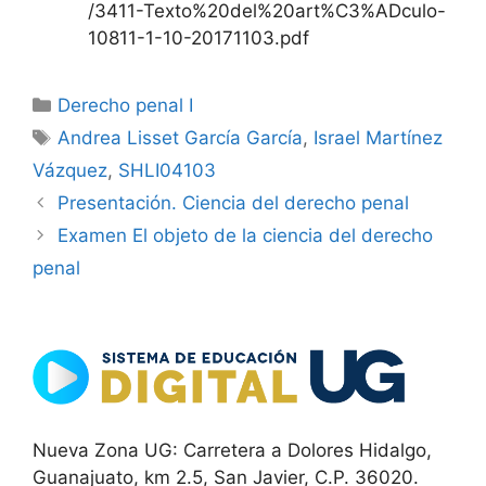
/3411-Texto%20del%20art%C3%ADculo-
10811-1-10-20171103.pdf
Categorías
Derecho penal I
Etiquetas
Andrea Lisset García García
,
Israel Martínez
Vázquez
,
SHLI04103
Presentación. Ciencia del derecho penal
Examen El objeto de la ciencia del derecho
penal
Nueva Zona UG: Carretera a Dolores Hidalgo,
Guanajuato, km 2.5, San Javier, C.P. 36020.