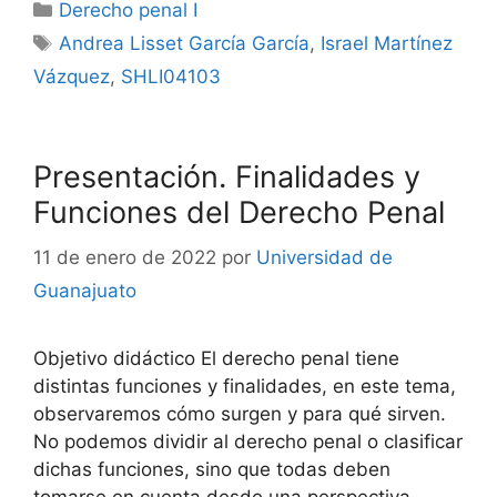
Categorías
Derecho penal I
Etiquetas
Andrea Lisset García García
,
Israel Martínez
Vázquez
,
SHLI04103
Presentación. Finalidades y
Funciones del Derecho Penal
11 de enero de 2022
por
Universidad de
Guanajuato
Objetivo didáctico El derecho penal tiene
distintas funciones y finalidades, en este tema,
observaremos cómo surgen y para qué sirven.
No podemos dividir al derecho penal o clasificar
dichas funciones, sino que todas deben
tomarse en cuenta desde una perspectiva