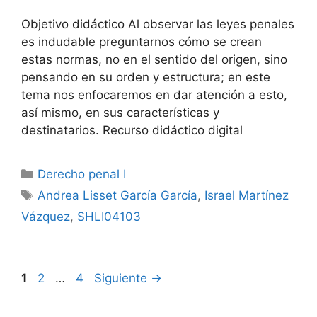
Objetivo didáctico Al observar las leyes penales
es indudable preguntarnos cómo se crean
estas normas, no en el sentido del origen, sino
pensando en su orden y estructura; en este
tema nos enfocaremos en dar atención a esto,
así mismo, en sus características y
destinatarios. Recurso didáctico digital
Categorías
Derecho penal I
Etiquetas
Andrea Lisset García García
,
Israel Martínez
Vázquez
,
SHLI04103
Página
Página
Página
1
2
…
4
Siguiente
→