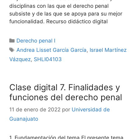
disciplinas con las que el derecho penal
subsiste y de las que se apoya para su mejor
funcionalidad. Recurso didáctico digital
Categorías
Derecho penal I
Etiquetas
Andrea Lisset García García
,
Israel Martínez
Vázquez
,
SHLI04103
Clase digital 7. Finalidades y
funciones del derecho penal
11 de enero de 2022
por
Universidad de
Guanajuato
1. Fundamentación del tema El presente tema