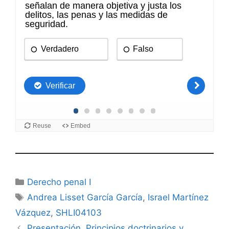
Categorías
Derecho penal I
Etiquetas
Andrea Lisset García García
,
Israel Martínez
Vázquez
,
SHLI04103
Presentación. Principios doctrinarios y