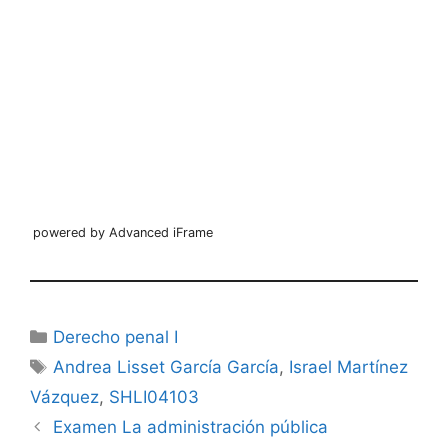
powered by Advanced iFrame
Categorías
Derecho penal I
Etiquetas
Andrea Lisset García García
,
Israel Martínez
Vázquez
,
SHLI04103
Examen La administración pública