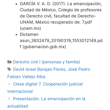
GARCÍA V. A. D. (2017). La emancipación,
Ciudad de México, Colegio de profesores
de Derecho civil, facultad de Derecho-
UNAM, México recuperado de: 7.pdf
(unam.mx)
Dictamen
asun_3832479_20190319_1553012149.pd
f (gobernacion.gob.mx)
Categorías
Derecho civil I (personas y familia)
Etiquetas
David Israel Barajas Flores
,
José Pedro
Fabian Vallejo Alba
Clase digital 7. Cooperación judicial
internacional
Presentación. La emancipación en la
actualidad