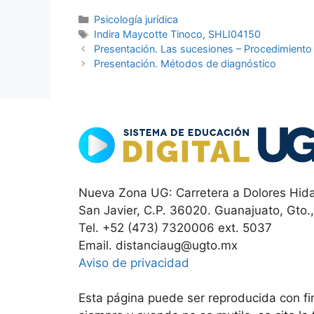
Categorías
Psicología jurídica
Etiquetas
Indira Maycotte Tinoco
,
SHLI04150
Presentación. Las sucesiones – Procedimiento 
Presentación. Métodos de diagnóstico
Nueva Zona UG: Carretera a Dolores Hida
San Javier, C.P. 36020. Guanajuato, Gto.
Tel. +52 (473) 7320006 ext. 5037
Email. distanciaug@ugto.mx
Aviso de privacidad
Esta página puede ser reproducida con fin