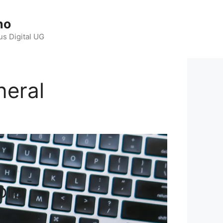
ho
us Digital UG
neral
ora