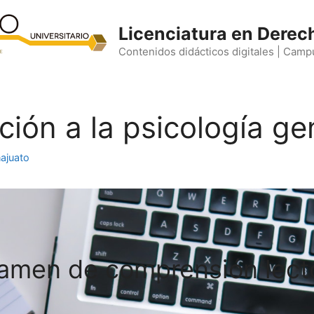
Licenciatura en Derec
Contenidos didácticos digitales | Camp
ión a la psicología ge
ajuato
amen de comprensión lect