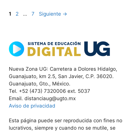
Página
Página
Página
1
2
…
7
Siguiente
→
Nueva Zona UG: Carretera a Dolores Hidalgo,
Guanajuato, km 2.5, San Javier, C.P. 36020.
Guanajuato, Gto., México.
Tel. +52 (473) 7320006 ext. 5037
Email. distanciaug@ugto.mx
Aviso de privacidad
Esta página puede ser reproducida con fines no
lucrativos, siempre y cuando no se mutile, se