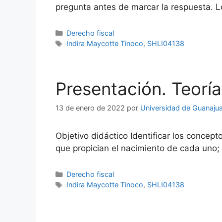
pregunta antes de marcar la respuesta. L
Categorías
Derecho fiscal
Etiquetas
Indira Maycotte Tinoco
,
SHLI04138
Presentación. Teoría 
13 de enero de 2022
por
Universidad de Guanaju
Objetivo didáctico Identificar los concept
que propician el nacimiento de cada uno; y
Categorías
Derecho fiscal
Etiquetas
Indira Maycotte Tinoco
,
SHLI04138