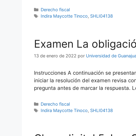
Categorías
Derecho fiscal
Etiquetas
Indira Maycotte Tinoco
,
SHLI04138
Examen La obligación
13 de enero de 2022
por
Universidad de Guanaju
Instrucciones A continuación se presenta
iniciar la resolución del examen revisa 
pregunta antes de marcar la respuesta. L
Categorías
Derecho fiscal
Etiquetas
Indira Maycotte Tinoco
,
SHLI04138