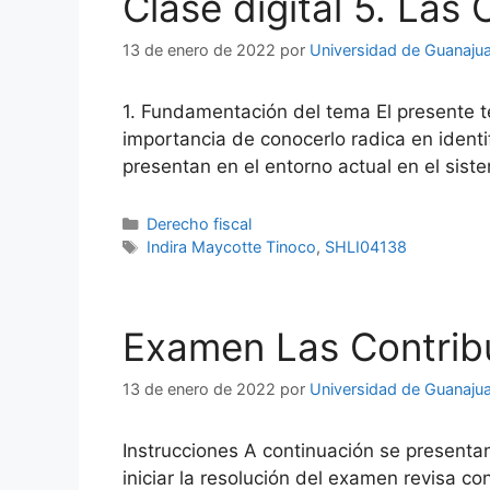
Clase digital 5. Las
13 de enero de 2022
por
Universidad de Guanaju
1. Fundamentación del tema El presente t
importancia de conocerlo radica en identif
presentan en el entorno actual en el sis
Categorías
Derecho fiscal
Etiquetas
Indira Maycotte Tinoco
,
SHLI04138
Examen Las Contrib
13 de enero de 2022
por
Universidad de Guanaju
Instrucciones A continuación se presenta
iniciar la resolución del examen revisa 