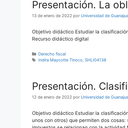
Presentación. La obl
13 de enero de 2022
por
Universidad de Guanaju
Objetivo didáctico Estudiar la clasificació
Recurso didáctico digital
Categorías
Derecho fiscal
Etiquetas
Indira Maycotte Tinoco
,
SHLI04138
Presentación. Clasif
12 de enero de 2022
por
Universidad de Guanaju
Objetivo didáctico Estudiar la clasificac
unos con otros) que permiten dos cosas: 
impuestos se relacionan con la actividad f