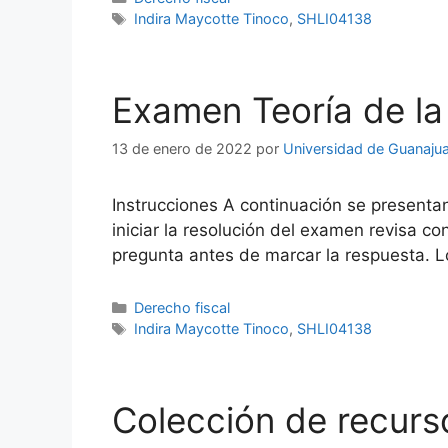
Etiquetas
Indira Maycotte Tinoco
,
SHLI04138
Examen Teoría de la 
13 de enero de 2022
por
Universidad de Guanaju
Instrucciones A continuación se presenta
iniciar la resolución del examen revisa 
pregunta antes de marcar la respuesta. L
Categorías
Derecho fiscal
Etiquetas
Indira Maycotte Tinoco
,
SHLI04138
Colección de recurs