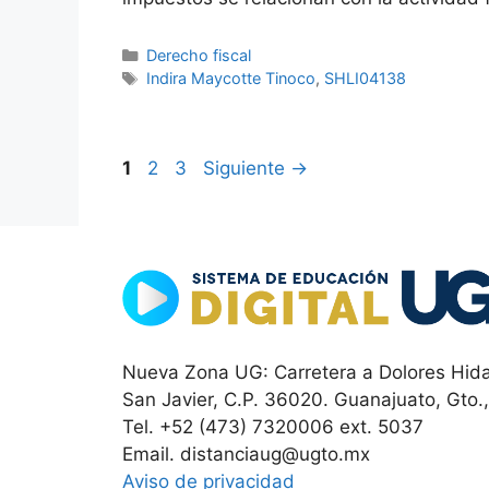
Categorías
Derecho fiscal
Etiquetas
Indira Maycotte Tinoco
,
SHLI04138
Página
Página
Página
1
2
3
Siguiente
→
Nueva Zona UG: Carretera a Dolores Hida
San Javier, C.P. 36020. Guanajuato, Gto.
Tel. +52 (473) 7320006 ext. 5037
Email. distanciaug@ugto.mx
Aviso de privacidad