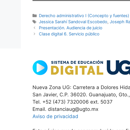
Categorías
Derecho administrativo I (Concepto y fuentes)
Etiquetas
Jessica Sarahí Sandoval Escobedo
,
Joseph Ra
Presentación. Audiencia de juicio
Clase digital 6. Servicio público
Nueva Zona UG: Carretera a Dolores Hida
San Javier, C.P. 36020. Guanajuato, Gto.
Tel. +52 (473) 7320006 ext. 5037
Email. distanciaug@ugto.mx
Aviso de privacidad