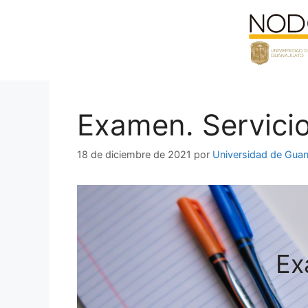
Saltar
al
contenido
Examen. Servicio
18 de diciembre de 2021
por
Universidad de Guan
Ex