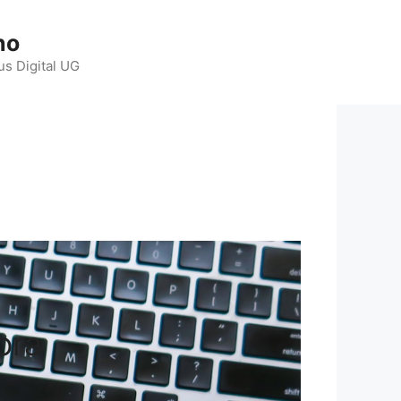
ho
us Digital UG
ora