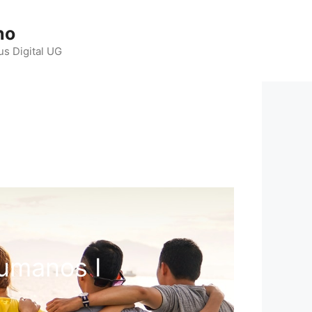
ho
us Digital UG
umanos I