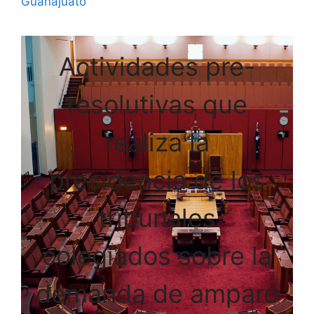
Guanajuato
Actividades pre-
resolutivas que
realiza la
presidencia de los
tribunales
colegiados sobre la
demanda de amparo