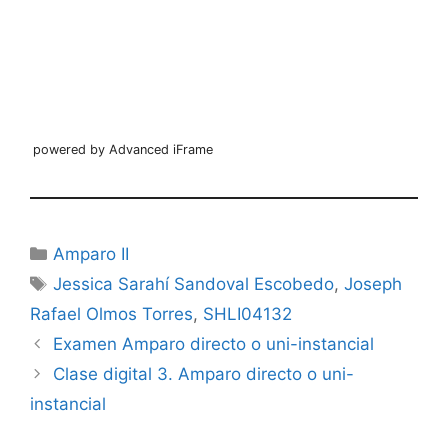
powered by Advanced iFrame
Categorías
Amparo II
Etiquetas
Jessica Sarahí Sandoval Escobedo
,
Joseph
Rafael Olmos Torres
,
SHLI04132
Examen Amparo directo o uni-instancial
Clase digital 3. Amparo directo o uni-
instancial