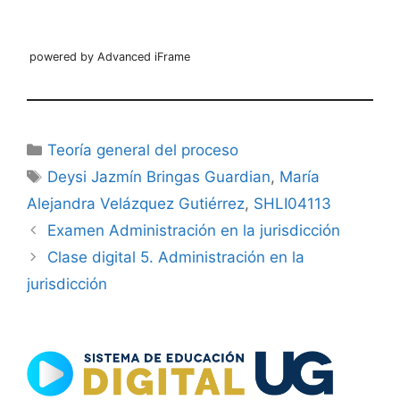
powered by Advanced iFrame
Categorías
Teoría general del proceso
Etiquetas
Deysi Jazmín Bringas Guardian
,
María
Alejandra Velázquez Gutiérrez
,
SHLI04113
Examen Administración en la jurisdicción
Clase digital 5. Administración en la
jurisdicción