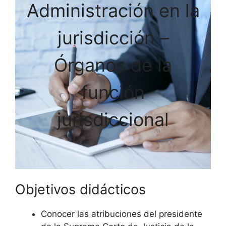
Administración en la
jurisdicción –
Órganos de la
función
jurisdiccional
Objetivos didácticos
Conocer las atribuciones del presidente