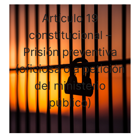
Artículo 19
constitucional –
Prisión preventiva
(oficiosa o a petición
del ministerio
público)