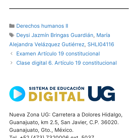
Categorías
Derechos humanos II
Etiquetas
Deysi Jazmín Bringas Guardián
,
María
Alejandra Velázquez Gutiérrez
,
SHLI04116
Examen Artículo 19 constitucional
Clase digital 6. Artículo 19 constitucional
Nueva Zona UG: Carretera a Dolores Hidalgo,
Guanajuato, km 2.5, San Javier, C.P. 36020.
Guanajuato, Gto., México.
Tel. +52 (473) 7320006 ext. 5037