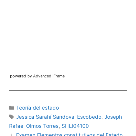
powered by Advanced iFrame
Categorías
Teoría del estado
Etiquetas
Jessica Sarahí Sandoval Escobedo
,
Joseph
Rafael Olmos Torres
,
SHLI04100
Examen Elementos constitutivos del Estado