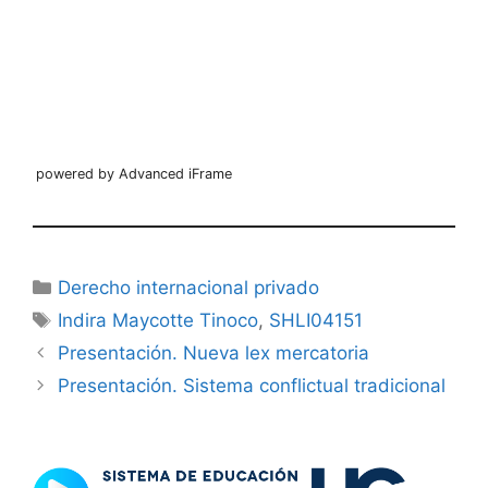
powered by Advanced iFrame
Categorías
Derecho internacional privado
Etiquetas
Indira Maycotte Tinoco
,
SHLI04151
Presentación. Nueva lex mercatoria
Presentación. Sistema conflictual tradicional