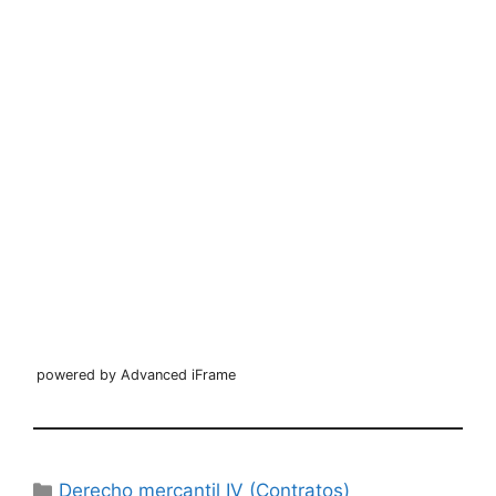
powered by Advanced iFrame
Categorías
Derecho mercantil IV (Contratos)