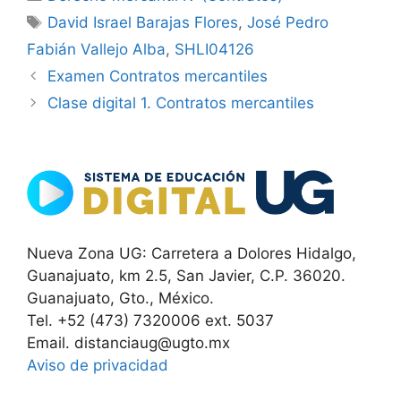
Etiquetas
David Israel Barajas Flores
,
José Pedro
Fabián Vallejo Alba
,
SHLI04126
Examen Contratos mercantiles
Clase digital 1. Contratos mercantiles
Nueva Zona UG: Carretera a Dolores Hidalgo,
Guanajuato, km 2.5, San Javier, C.P. 36020.
Guanajuato, Gto., México.
Tel. +52 (473) 7320006 ext. 5037
Email. distanciaug@ugto.mx
Aviso de privacidad