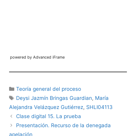
powered by Advanced iFrame
Categorías
Teoría general del proceso
Etiquetas
Deysi Jazmín Bringas Guardian
,
María
Alejandra Velázquez Gutiérrez
,
SHLI04113
Clase digital 15. La prueba
Presentación. Recurso de la denegada
apelación