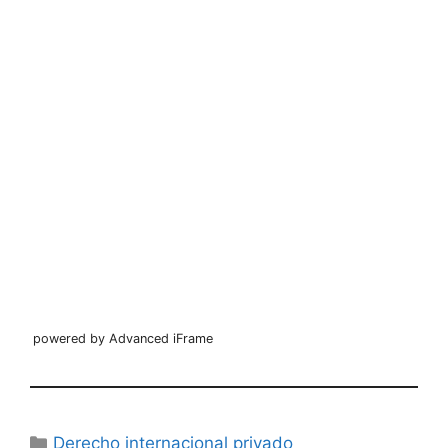
powered by Advanced iFrame
Categorías
Derecho internacional privado