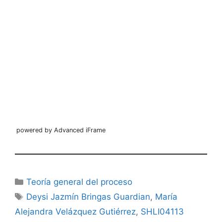
powered by Advanced iFrame
Categorías
Teoría general del proceso
Etiquetas
Deysi Jazmín Bringas Guardian
,
María
Alejandra Velázquez Gutiérrez
,
SHLI04113