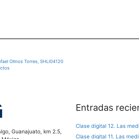
fael Olmos Torres
,
SHLI04120
ictos
Entradas recie
Clase digital 12. Las me
lgo, Guanajuato, km 2.5,
Clase digital 11. Las me