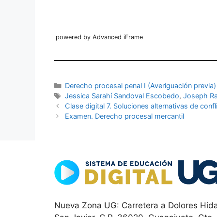
powered by Advanced iFrame
Categorías
Derecho procesal penal I (Averiguación previa)
Etiquetas
Jessica Sarahí Sandoval Escobedo
,
Joseph Ra
Clase digital 7. Soluciones alternativas de confl
Examen. Derecho procesal mercantil
Nueva Zona UG: Carretera a Dolores Hida