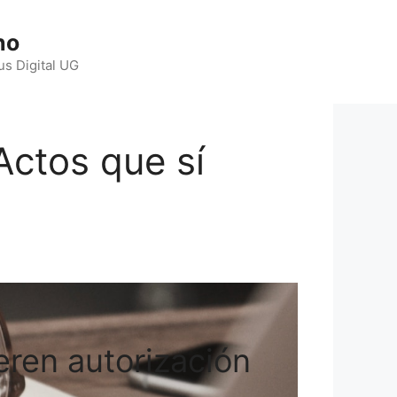
ho
us Digital UG
 Actos que sí
ieren autorización