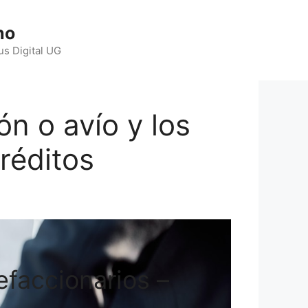
ho
us Digital UG
ón o avío y los
réditos
refaccionarios –