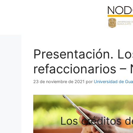
Saltar
al
contenido
Presentación. Los
refaccionarios –
23 de noviembre de 2021
por
Universidad de Gua
Los créditos de