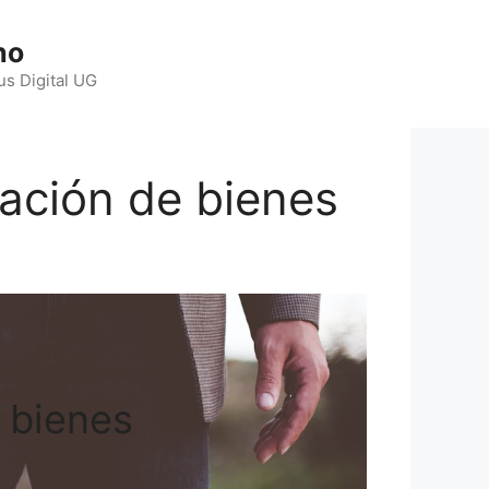
ho
us Digital UG
cación de bienes
e bienes