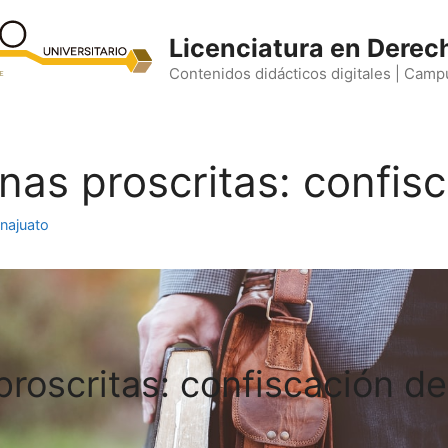
Licenciatura en Derec
Contenidos didácticos digitales | Camp
nas proscritas: confis
najuato
roscritas: confiscación d