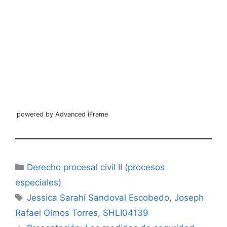
powered by Advanced iFrame
Categorías
Derecho procesal civil II (procesos
especiales)
Etiquetas
Jessica Sarahí Sandoval Escobedo
,
Joseph
Rafael Olmos Torres
,
SHLI04139