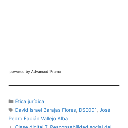
powered by Advanced iFrame
Categorías
Ética jurídica
Etiquetas
David Israel Barajas Flores
,
DSE001
,
José
Pedro Fabián Vallejo Alba
Clase digital 7. Responsabilidad social del