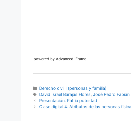
powered by Advanced iFrame
Categorías
Derecho civil I (personas y familia)
Etiquetas
David Israel Barajas Flores
,
José Pedro Fabian 
Presentación. Patria potestad
Clase digital 4. Atributos de las personas físi