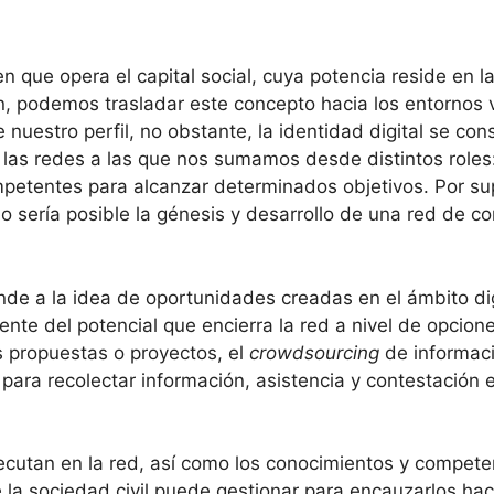
 que opera el capital social, cuya potencia reside en l
, podemos trasladar este concepto hacia los entornos vi
de nuestro perfil, no obstante, la identidad digital se co
las redes a las que nos sumamos desde distintos roles:
mpetentes para alcanzar determinados objetivos. Por sup
no sería posible la génesis y desarrollo de una red de c
ponde a la idea de oportunidades creadas en el ámbito di
nte del potencial que encierra la red a nivel de opcione
 propuestas o proyectos, el
crowdsourcing
de informaci
 para recolectar información, asistencia y contestació
ejecutan en la red, así como los conocimientos y compet
e la sociedad civil puede gestionar para encauzarlos hac