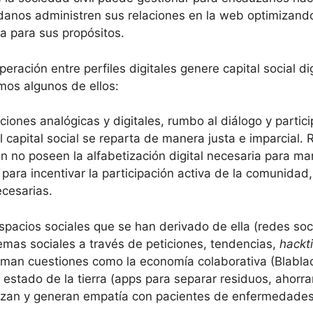
danos administren sus relaciones en la web optimizando
a para sus propósitos.
eración entre perfiles digitales genere capital social di
mos algunos de ellos:
aciones analógicas y digitales, rumbo al diálogo y parti
l capital social se reparta de manera justa e imparci
n no poseen la alfabetización digital necesaria para ma
para incentivar la participación activa de la comunidad, 
cesarias.
spacios sociales que se han derivado de ella (redes soci
emas sociales a través de peticiones, tendencias,
hackt
uman cuestiones como la economía colaborativa (Blablaca
 estado de la tierra (apps para separar residuos, ahorrar
lizan y generan empatía con pacientes de enfermedade