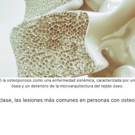
 la osteoporosis como una enfermedad sistémica, caracterizada por un
ósea y un deterioro de la microarquitectura del tejido óseo.
clase, las lesiones más comunes en personas con osteo