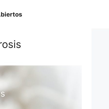
biertos
rosis
is