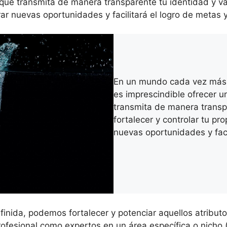
ue transmita de manera transparente tu identidad y valor
r nuevas oportunidades y facilitará el logro de metas y
En un mundo cada vez más i
es imprescindible ofrecer 
transmita de manera transpa
fortalecer y controlar tu p
nuevas oportunidades y facil
finida, podemos fortalecer y potenciar aquellos atribut
fesional como expertos en un área específica o nicho 