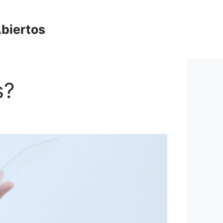
biertos
s?