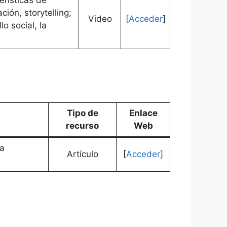
ón, storytelling;
Video
[
Acceder
]
o social, la
Tipo de
Enlace
recurso
Web
la
Artículo
[
Acceder
]