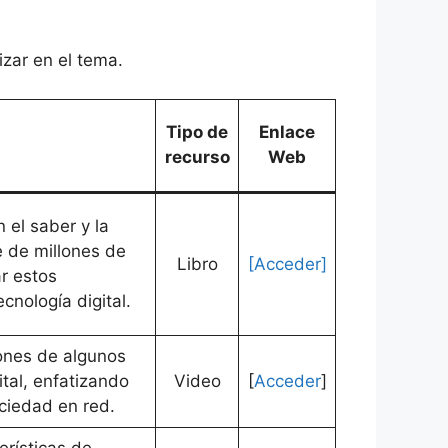
izar en el tema.
Tipo de
Enlace
recurso
Web
 el saber y la
e de millones de
Libro
[Acceder]
r estos
cnología digital.
iones de algunos
ital, enfatizando
Video
[
Acceder
]
ciedad en red.
erísticas de