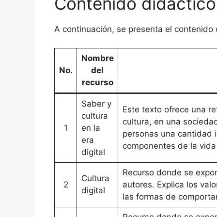
Contenido didáctico
A continuación, se presenta el contenido 
Nombre
No.
del
recurso
Saber y
Este texto ofrece una re
cultura
cultura, en una socieda
1
en la
personas una cantidad 
era
componentes de la vida h
digital
Recurso donde se expone
Cultura
2
autores. Explica los valo
digital
las formas de comportam
Recurso donde se exponen