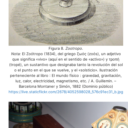
Figura 8.
Zootropo
.
Nota:
El Zoótropo (1834), del griego ζωός (zoós), un adjetivo
que significa «vivo» (aquí en el sentido de «activo») y τροπή
(tropé), un sustantivo que designaba tanto la revolución del sol
o el punto en el que se vuelve, y el «solsticio». Ilustración
perteneciente al libro : El mundo físico : gravedad, gravitación,
luz, calor, electricidad, magnetismo, etc. / A. Guillemin. –
Barcelona Montaner y Simón, 1882 (Dominio público)
https://live.staticflickr.com/2678/4052598028_576c91ec31_b.jpg