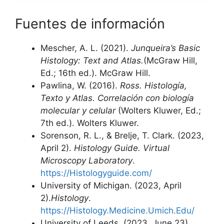
Fuentes de información
Mescher, A. L. (2021).
Junqueira’s Basic
Histology: Text and Atlas.
(McGraw Hill,
Ed.; 16th ed.). McGraw Hill.
Pawlina, W. (2016).
Ross. Histología,
Texto y Atlas. Correlación con biología
molecular y celular
(Wolters Kluwer, Ed.;
7th ed.). Wolters Kluwer.
Sorenson, R. L., & Brelje, T. Clark. (2023,
April 2).
Histology Guide. Virtual
Microscopy Laboratory
.
https://Histologyguide.com/
University of Michigan. (2023, April
2).
Histology
.
https://Histology.Medicine.Umich.Edu/
University of Leeds. (2023, June 23).